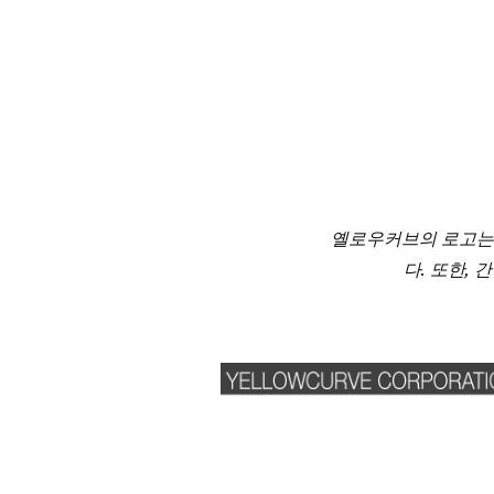
옐로우커브의 로고는
다. 또한,